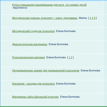
Курсы повышения квалификации для всех, кто кормит детей
klqzomwxsv
Методическая помощь психологу - книги, программы
Marina
[
1
2
3
]
Методический сундучок психолога
Елена Болткова
Диагностические материалы
Елена Болткова
Психологические картинки
Елена Болткова
[
1
2
]
Нетрадиционные знания для традиционной психологии
Елена Болткова
Кокология - находка для психолога
Елена Болткова
Материалы сайта Школьный психолог
Елена Болткова