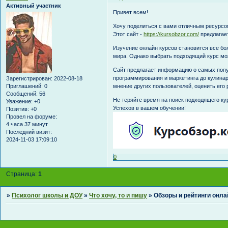
Активный участник
Привет всем!
Хочу поделиться с вами отличным ресурсо
Этот сайт -
https://kursobzor.com/
предлагает
Изучение онлайн курсов становится все б
мира. Однако выбрать подходящий курс мож
Сайт предлагает информацию о самых попу
программирования и маркетинга до кулинар
Зарегистрирован
: 2022-08-18
Приглашений:
0
мнение других пользователей, оценить его 
Сообщений:
56
Не теряйте время на поиск подходящего кур
Уважение:
+0
Успехов в вашем обучении!
Позитив:
+0
Провел на форуме:
4 часа 37 минут
Последний визит:
2024-11-03 17:09:10
0
Страница:
1
»
Психолог школы и ДОУ
»
Что хочу, то и пишу
»
Обзоры и рейтинги онла