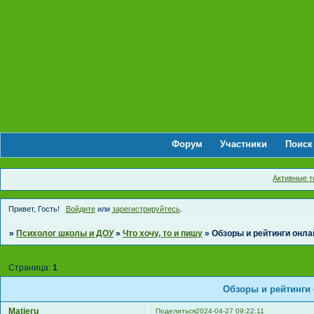
Форум
Участники
Поиск
Активные 
Привет, Гость!
Войдите
или
зарегистрируйтесь
.
»
Психолог школы и ДОУ
»
Что хочу, то и пишу
»
Обзоры и рейтинги онла
Страница:
1
Обзоры и рейтинги
Matieru
Поделиться
2024-04-27 09:22:11